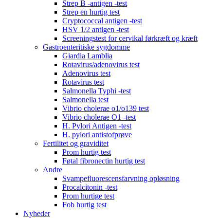
Strep B -antigen -test
Strep en hurtig test
Cryptococcal antigen -test
HSV 1/2 antigen -test
Screeningstest for cervikal førkræft og kræft
Gastroenteritiske sygdomme
Giardia Lamblia
Rotavirus/adenovirus test
Adenovirus test
Rotavirus test
Salmonella Typhi -test
Salmonella test
Vibrio cholerae o1/o139 test
Vibrio cholerae O1 -test
H. Pylori Antigen -test
H. pylori antistofprøve
Fertilitet og graviditet
Prom hurtig test
Føtal fibronectin hurtig test
Andre
Svampefluorescensfarvning opløsning
Procalcitonin -test
Prom hurtige test
Fob hurtig test
Nyheder