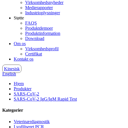
Virksomhedsnyheder
Medierapporter
Industrioplysninger
Støtte
FAQS
Produktdemoer
Produktinformation
Download
Om os
Virksomhedsprofil
Certifikat
Kontakt os
Kinesisk
English
Hjem
Produkter
SARS-CoV-2
SARS-CoV-2 IgG/IgM Rapid Test
Kategorier
Veterinærdiagnostik
Lyofiliseret PCR