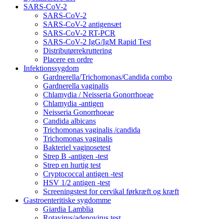
SARS-CoV-2
SARS-CoV-2
SARS-CoV-2 antigensæt
SARS-CoV-2 RT-PCR
SARS-CoV-2 IgG/IgM Rapid Test
Distributørrekruttering
Placere en ordre
Infektionssygdom
Gardnerella/Trichomonas/Candida combo
Gardnerella vaginalis
Chlamydia / Neisseria Gonorrhoeae
Chlamydia -antigen
Neisseria Gonorrhoeae
Candida albicans
Trichomonas vaginalis /candida
Trichomonas vaginalis
Bakteriel vaginosetest
Strep B -antigen -test
Strep en hurtig test
Cryptococcal antigen -test
HSV 1/2 antigen -test
Screeningstest for cervikal førkræft og kræft
Gastroenteritiske sygdomme
Giardia Lamblia
Rotavirus/adenovirus test