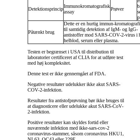
H
Immunokromatografisk
b
Detektionsprincip
Prøver
assay
s
p
Dette er en hurtig immun-kromatografi
til samtidig detektion af IgM- og IgG-
Påtænkt brug
antistoffer mod SARS-COV-2-virus i
helblod, serum eller plasma.
Testen er begrænset i USA til distribution til
laboratorier certificeret af CLIA for at udføre test
med høj kompleksitet.
Denne test er ikke gennemgået af FDA.
Negative resultater udelukker ikke akut SARS-
COV-2-infektion.
Resultater fra antistofprøvning bør ikke bruges til
at diagnosticere eller udelukke akut SARS-CoV-
2-infektion.
Positive resultater kan skyldes fortid eller
nuværende infektion med ikke-sars-cov-2
coronavirus-stammer, såsom coronavirus HKU1,
NL63, OC43 eller 229E.