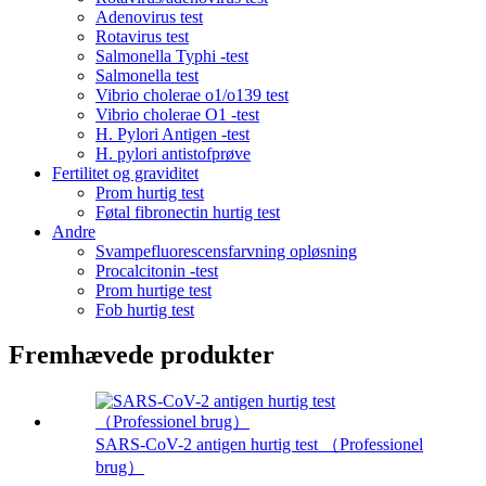
Adenovirus test
Rotavirus test
Salmonella Typhi -test
Salmonella test
Vibrio cholerae o1/o139 test
Vibrio cholerae O1 -test
H. Pylori Antigen -test
H. pylori antistofprøve
Fertilitet og graviditet
Prom hurtig test
Føtal fibronectin hurtig test
Andre
Svampefluorescensfarvning opløsning
Procalcitonin -test
Prom hurtige test
Fob hurtig test
Fremhævede produkter
SARS-CoV-2 antigen hurtig test （Professionel
brug）