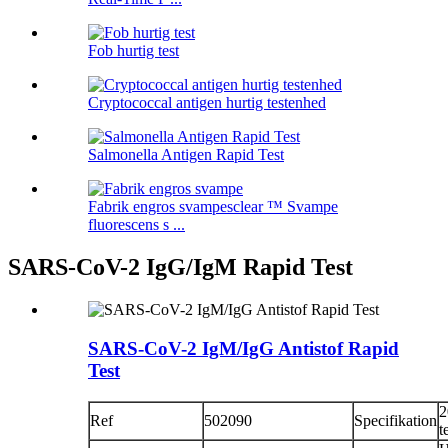
Fob hurtig test
Cryptococcal antigen hurtig testenhed
Salmonella Antigen Rapid Test
Fabrik engros svampesclear ™ Svampe
fluorescens s ...
SARS-CoV-2 IgG/IgM Rapid Test
SARS-CoV-2 IgM/IgG Antistof Rapid
Test
2
Ref
502090
Specifikation
t