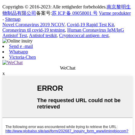
Copyrights © 2016-2023: Alle rettigheder forbeholdes.
南京黎明生
物制品有限公司
备案号:
苏 ICP 备 09058001 号
Varme produkter
-
Sitemap
Novel Coronavirus 2019 NCOV
,
Covid-19 Rapid Test Kit
,
Coronavirus til covid-19 testning
,
Human Coronavirus IgM/IgG
Antistof Test
,
Antistof testkit
,
Cryptococcal antigen -test
,
Send e -mail
Whatsapp
Victoria-Chen
WeChat
x