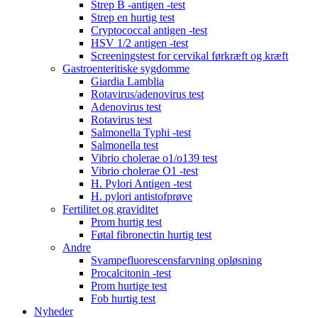
Strep B -antigen -test
Strep en hurtig test
Cryptococcal antigen -test
HSV 1/2 antigen -test
Screeningstest for cervikal førkræft og kræft
Gastroenteritiske sygdomme
Giardia Lamblia
Rotavirus/adenovirus test
Adenovirus test
Rotavirus test
Salmonella Typhi -test
Salmonella test
Vibrio cholerae o1/o139 test
Vibrio cholerae O1 -test
H. Pylori Antigen -test
H. pylori antistofprøve
Fertilitet og graviditet
Prom hurtig test
Føtal fibronectin hurtig test
Andre
Svampefluorescensfarvning opløsning
Procalcitonin -test
Prom hurtige test
Fob hurtig test
Nyheder