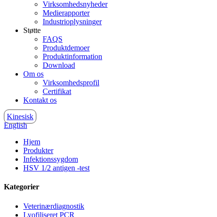
Virksomhedsnyheder
Medierapporter
Industrioplysninger
Støtte
FAQS
Produktdemoer
Produktinformation
Download
Om os
Virksomhedsprofil
Certifikat
Kontakt os
Kinesisk
English
Hjem
Produkter
Infektionssygdom
HSV 1/2 antigen -test
Kategorier
Veterinærdiagnostik
Lyofiliseret PCR