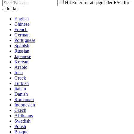
Hit Enter for at søge eller ESC for
at lukke
English
Chinese
French
German
Portuguese
Spanish
Russian
Japanese
Korean
Arabic
Irish
Greek
Turkish
Italian
Danish
Romanian
Indonesian
Czech
Afrikaans
Swedish
Polish
Basque