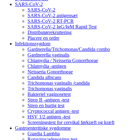
SARS-CoV-2
SARS-CoV-2
SARS-CoV-2 antigensæt
SARS-CoV-2 RT-PCR
SARS-CoV-2 IgG/IgM Rapid Test
Distributørrekruttering
Placere en ordre
Infektionssygdom
Gardnerella/Trichomonas/Candida combo
Gardnerella vaginalis
Chlamydia / Neisseria Gonorrhoeae
Chlamydia -antigen
Neisseria Gonorrhoeae
Candida albicans
Trichomonas vaginalis /candida
Trichomonas vaginalis
Bakteriel vaginosetest
Strep B -antigen -test
Strep en hurtig test
Cryptococcal antigen -test
HSV 1/2 antigen -test
Screeningstest for cervikal førkræft og kræft
Gastroenteritiske sygdomme
Giardia Lamblia
Rotavirus/adenovirus test