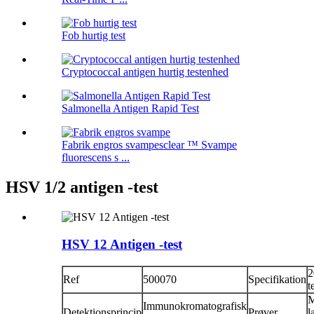
Fob hurtig test
Cryptococcal antigen hurtig testenhed
Salmonella Antigen Rapid Test
Fabrik engros svampesclear ™ Svampe
fluorescens s ...
HSV 1/2 antigen -test
HSV 12 Antigen -test
2
Ref
500070
Specifikation
t
M
Immunokromatografisk
Detektionsprincip
Prøver
l