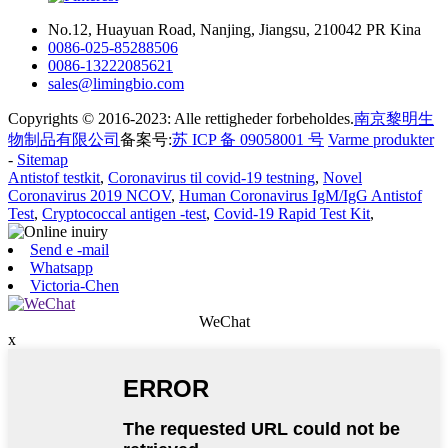
No.12, Huayuan Road, Nanjing, Jiangsu, 210042 PR Kina
0086-025-85288506
0086-13222085621
sales@limingbio.com
Copyrights © 2016-2023: Alle rettigheder forbeholdes.
南京黎明生
物制品有限公司
备案号:
苏 ICP 备 09058001 号
Varme produkter
-
Sitemap
Antistof testkit
,
Coronavirus til covid-19 testning
,
Novel
Coronavirus 2019 NCOV
,
Human Coronavirus IgM/IgG Antistof
Test
,
Cryptococcal antigen -test
,
Covid-19 Rapid Test Kit
,
Send e -mail
Whatsapp
Victoria-Chen
WeChat
x