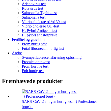
Adenovirus test
Rotavirus test
Salmonella Typhi -test
Salmonella test
Vibrio cholerae o1/o139 test
Vibrio cholerae O1 -test
H. Pylori Antigen -test
H. pylori antistofprøve
Fertilitet og graviditet
Prom hurtig test
Føtal fibronectin hurtig test
Andre
Svampefluorescensfarvning opløsning
Procalcitonin -test
Prom hurtige test
Fob hurtig test
Fremhævede produkter
SARS-CoV-2 antigen hurtig test （Professionel
brug）