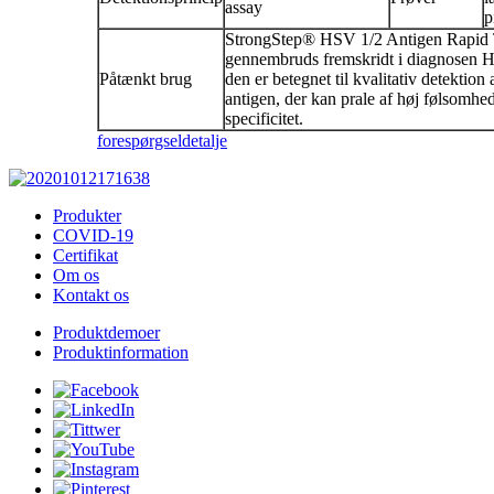
assay
p
StrongStep® HSV 1/2 Antigen Rapid T
gennembruds fremskridt i diagnosen 
Påtænkt brug
den er betegnet til kvalitativ detektion
antigen, der kan prale af høj følsomhe
specificitet.
forespørgsel
detalje
Produkter
COVID-19
Certifikat
Om os
Kontakt os
Produktdemoer
Produktinformation