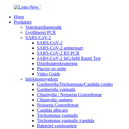
Hjem
Produkter
Veterinærdiagnostik
Lyofiliseret PCR
SARS-CoV-2
SARS-CoV-2
SARS-CoV-2 antigensæt
SARS-CoV-2 RT-PCR
SARS-CoV-2 IgG/IgM Rapid Test
Distributørrekruttering
Placere en ordre
Video Guide
Infektionssygdom
Gardnerella/Trichomonas/Candida combo
Gardnerella vaginalis
Chlamydia / Neisseria Gonorrhoeae
Chlamydia -antigen
Neisseria Gonorrhoeae
Candida albicans
Trichomonas vaginalis
Trichomonas vaginalis /candida
Bakteriel vaginosetest