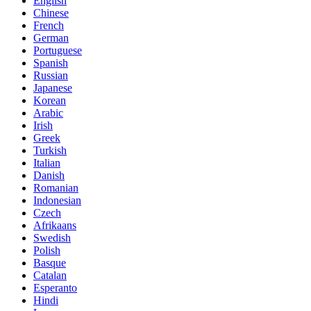
English
Chinese
French
German
Portuguese
Spanish
Russian
Japanese
Korean
Arabic
Irish
Greek
Turkish
Italian
Danish
Romanian
Indonesian
Czech
Afrikaans
Swedish
Polish
Basque
Catalan
Esperanto
Hindi