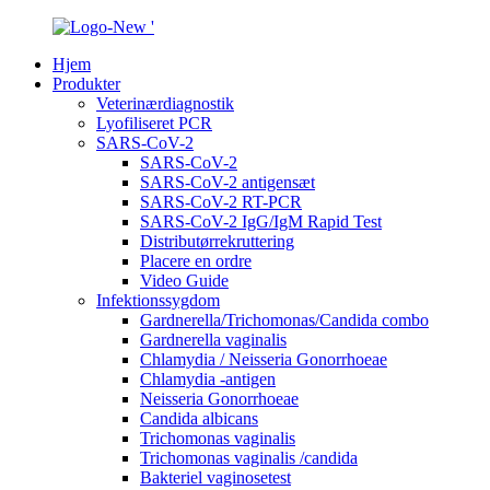
Hjem
Produkter
Veterinærdiagnostik
Lyofiliseret PCR
SARS-CoV-2
SARS-CoV-2
SARS-CoV-2 antigensæt
SARS-CoV-2 RT-PCR
SARS-CoV-2 IgG/IgM Rapid Test
Distributørrekruttering
Placere en ordre
Video Guide
Infektionssygdom
Gardnerella/Trichomonas/Candida combo
Gardnerella vaginalis
Chlamydia / Neisseria Gonorrhoeae
Chlamydia -antigen
Neisseria Gonorrhoeae
Candida albicans
Trichomonas vaginalis
Trichomonas vaginalis /candida
Bakteriel vaginosetest