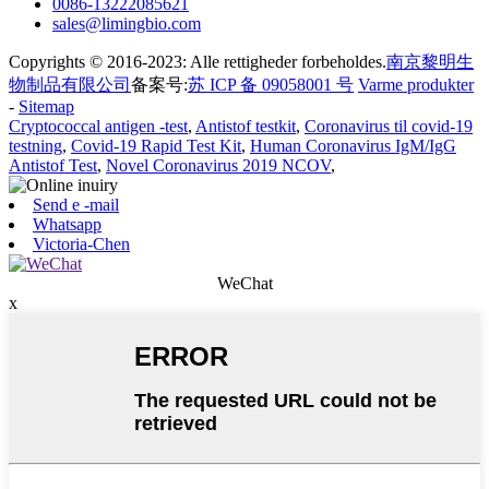
0086-13222085621
sales@limingbio.com
Copyrights © 2016-2023: Alle rettigheder forbeholdes.
南京黎明生
物制品有限公司
备案号:
苏 ICP 备 09058001 号
Varme produkter
-
Sitemap
Cryptococcal antigen -test
,
Antistof testkit
,
Coronavirus til covid-19
testning
,
Covid-19 Rapid Test Kit
,
Human Coronavirus IgM/IgG
Antistof Test
,
Novel Coronavirus 2019 NCOV
,
Send e -mail
Whatsapp
Victoria-Chen
WeChat
x