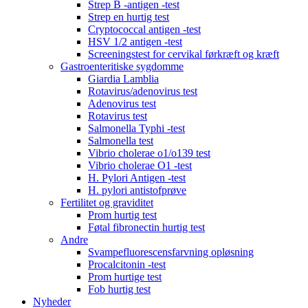
Strep B -antigen -test
Strep en hurtig test
Cryptococcal antigen -test
HSV 1/2 antigen -test
Screeningstest for cervikal førkræft og kræft
Gastroenteritiske sygdomme
Giardia Lamblia
Rotavirus/adenovirus test
Adenovirus test
Rotavirus test
Salmonella Typhi -test
Salmonella test
Vibrio cholerae o1/o139 test
Vibrio cholerae O1 -test
H. Pylori Antigen -test
H. pylori antistofprøve
Fertilitet og graviditet
Prom hurtig test
Føtal fibronectin hurtig test
Andre
Svampefluorescensfarvning opløsning
Procalcitonin -test
Prom hurtige test
Fob hurtig test
Nyheder