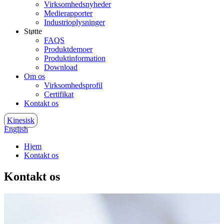
Virksomhedsnyheder
Medierapporter
Industrioplysninger
Støtte
FAQS
Produktdemoer
Produktinformation
Download
Om os
Virksomhedsprofil
Certifikat
Kontakt os
Kinesisk
English
Hjem
Kontakt os
Kontakt os