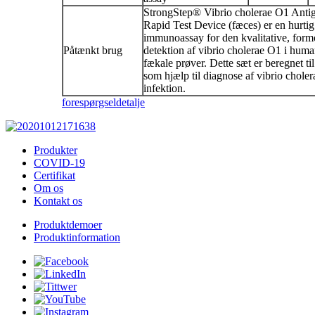
StrongStep® Vibrio cholerae O1 Anti
Rapid Test Device (fæces) er en hurtig
immunoassay for den kvalitative, for
Påtænkt brug
detektion af vibrio cholerae O1 i hum
fækale prøver. Dette sæt er beregnet ti
som hjælp til diagnose af vibrio chole
infektion.
forespørgsel
detalje
Produkter
COVID-19
Certifikat
Om os
Kontakt os
Produktdemoer
Produktinformation