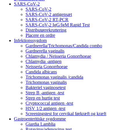
SARS-CoV-2
SARS-CoV-2
SARS-CoV-2 antigensæt
SARS-CoV-2 RT-PCR
SARS-CoV-2 IgG/IgM Rapid Test
Distributørrekruttering
Placere en ordre
Infektionssygdom
Gardnerella/Trichomonas/Candida combo
Gardnerella vaginalis
Chlamydia / Neisseria Gonorrhoeae
Chlamydia -antigen
Neisseria Gonorrhoeae
Candida albicans
Trichomonas vaginalis /candida
Trichomonas vaginalis
Bakteriel vaginosetest
Strep B -antigen -test
Strep en hurtig test
Cryptococcal antigen -test
HSV 1/2 antigen -test
Screeningstest for cervikal førkræft og kræft
Gastroenteritiske sygdomme
Giardia Lamblia
Rotavirus/adenovirus test