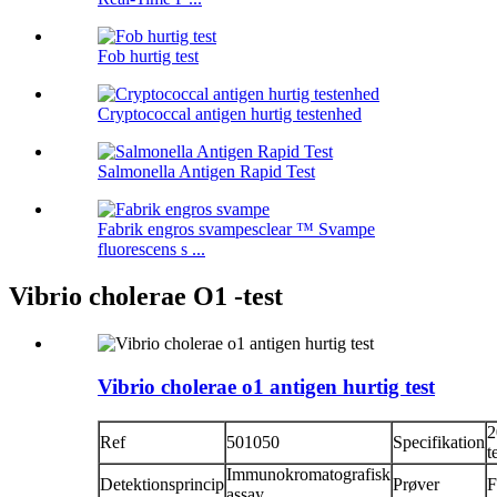
Fob hurtig test
Cryptococcal antigen hurtig testenhed
Salmonella Antigen Rapid Test
Fabrik engros svampesclear ™ Svampe
fluorescens s ...
Vibrio cholerae O1 -test
Vibrio cholerae o1 antigen hurtig test
2
Ref
501050
Specifikation
t
Immunokromatografisk
Detektionsprincip
Prøver
F
assay