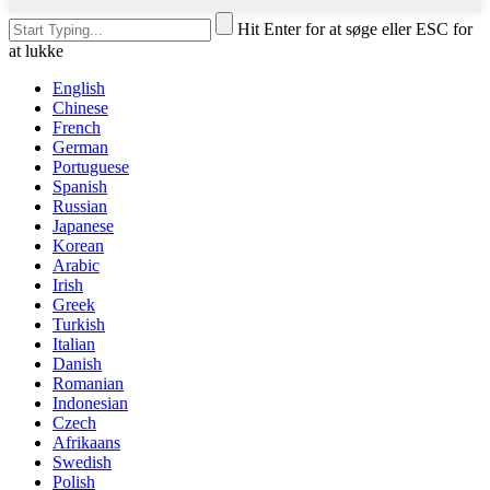
Hit Enter for at søge eller ESC for
at lukke
English
Chinese
French
German
Portuguese
Spanish
Russian
Japanese
Korean
Arabic
Irish
Greek
Turkish
Italian
Danish
Romanian
Indonesian
Czech
Afrikaans
Swedish
Polish