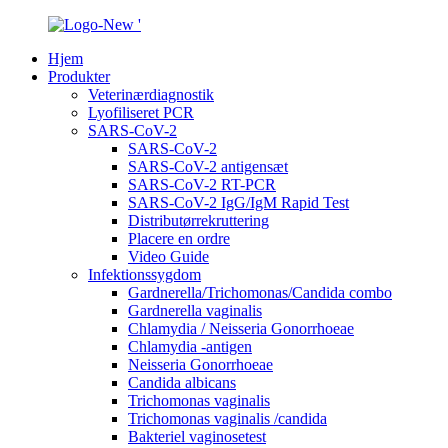
Hjem
Produkter
Veterinærdiagnostik
Lyofiliseret PCR
SARS-CoV-2
SARS-CoV-2
SARS-CoV-2 antigensæt
SARS-CoV-2 RT-PCR
SARS-CoV-2 IgG/IgM Rapid Test
Distributørrekruttering
Placere en ordre
Video Guide
Infektionssygdom
Gardnerella/Trichomonas/Candida combo
Gardnerella vaginalis
Chlamydia / Neisseria Gonorrhoeae
Chlamydia -antigen
Neisseria Gonorrhoeae
Candida albicans
Trichomonas vaginalis
Trichomonas vaginalis /candida
Bakteriel vaginosetest