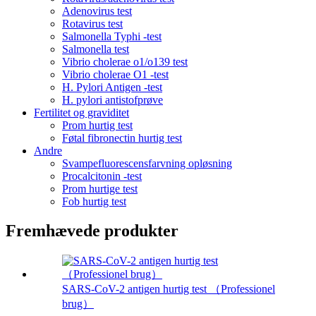
Adenovirus test
Rotavirus test
Salmonella Typhi -test
Salmonella test
Vibrio cholerae o1/o139 test
Vibrio cholerae O1 -test
H. Pylori Antigen -test
H. pylori antistofprøve
Fertilitet og graviditet
Prom hurtig test
Føtal fibronectin hurtig test
Andre
Svampefluorescensfarvning opløsning
Procalcitonin -test
Prom hurtige test
Fob hurtig test
Fremhævede produkter
SARS-CoV-2 antigen hurtig test （Professionel
brug）