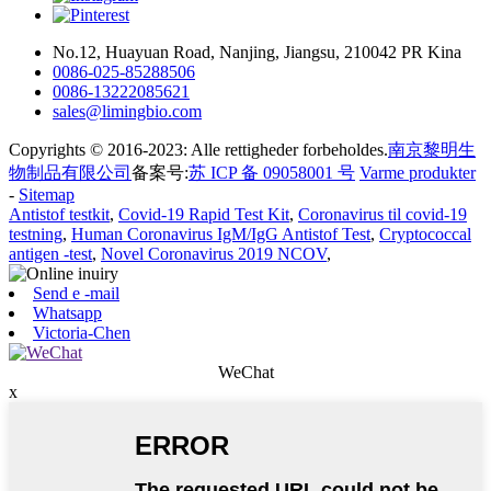
No.12, Huayuan Road, Nanjing, Jiangsu, 210042 PR Kina
0086-025-85288506
0086-13222085621
sales@limingbio.com
Copyrights © 2016-2023: Alle rettigheder forbeholdes.
南京黎明生
物制品有限公司
备案号:
苏 ICP 备 09058001 号
Varme produkter
-
Sitemap
Antistof testkit
,
Covid-19 Rapid Test Kit
,
Coronavirus til covid-19
testning
,
Human Coronavirus IgM/IgG Antistof Test
,
Cryptococcal
antigen -test
,
Novel Coronavirus 2019 NCOV
,
Send e -mail
Whatsapp
Victoria-Chen
WeChat
x