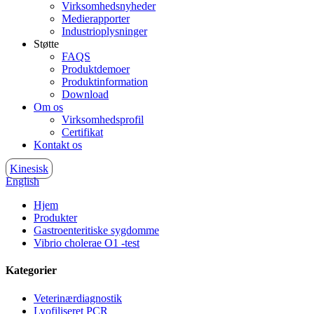
Virksomhedsnyheder
Medierapporter
Industrioplysninger
Støtte
FAQS
Produktdemoer
Produktinformation
Download
Om os
Virksomhedsprofil
Certifikat
Kontakt os
Kinesisk
English
Hjem
Produkter
Gastroenteritiske sygdomme
Vibrio cholerae O1 -test
Kategorier
Veterinærdiagnostik
Lyofiliseret PCR