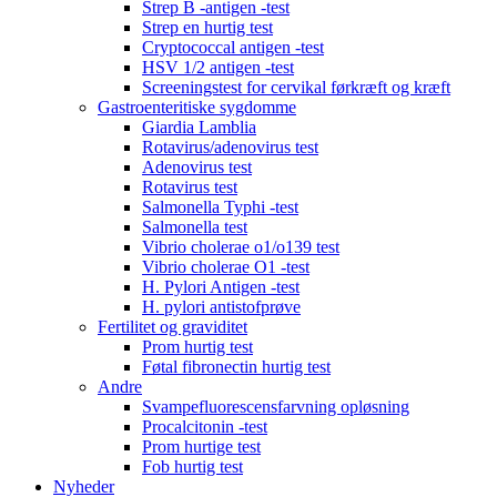
Strep B -antigen -test
Strep en hurtig test
Cryptococcal antigen -test
HSV 1/2 antigen -test
Screeningstest for cervikal førkræft og kræft
Gastroenteritiske sygdomme
Giardia Lamblia
Rotavirus/adenovirus test
Adenovirus test
Rotavirus test
Salmonella Typhi -test
Salmonella test
Vibrio cholerae o1/o139 test
Vibrio cholerae O1 -test
H. Pylori Antigen -test
H. pylori antistofprøve
Fertilitet og graviditet
Prom hurtig test
Føtal fibronectin hurtig test
Andre
Svampefluorescensfarvning opløsning
Procalcitonin -test
Prom hurtige test
Fob hurtig test
Nyheder