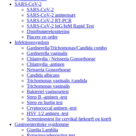
SARS-CoV-2
SARS-CoV-2
SARS-CoV-2 antigensæt
SARS-CoV-2 RT-PCR
SARS-CoV-2 IgG/IgM Rapid Test
Distributørrekruttering
Placere en ordre
Infektionssygdom
Gardnerella/Trichomonas/Candida combo
Gardnerella vaginalis
Chlamydia / Neisseria Gonorrhoeae
Chlamydia -antigen
Neisseria Gonorrhoeae
Candida albicans
Trichomonas vaginalis /candida
Trichomonas vaginalis
Bakteriel vaginosetest
Strep B -antigen -test
Strep en hurtig test
Cryptococcal antigen -test
HSV 1/2 antigen -test
Screeningstest for cervikal førkræft og kræft
Gastroenteritiske sygdomme
Giardia Lamblia
Rotavirus/adenovirus test