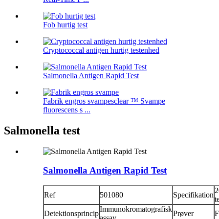
Fob hurtig test
Cryptococcal antigen hurtig testenhed
Salmonella Antigen Rapid Test
Fabrik engros svampesclear ™ Svampe
fluorescens s ...
Salmonella test
Salmonella Antigen Rapid Test
2
Ref
501080
Specifikation
t
Immunokromatografisk
Detektionsprincip
Prøver
F
assay