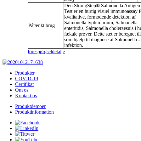
Den StrongStep® Salmonella Antigen
Test er en hurtig visuel immunoassay f
kvalitative, formodende detektion af
Salmonella typhimurium, Salmonella
Påtænkt brug
enteritidis, Salmonella choleraesuis i
fækale prøver. Dette sæt er beregnet ti
som hjælp til diagnose af Salmonella -
infektion.
forespørgsel
detalje
Produkter
COVID-19
Certifikat
Om os
Kontakt os
Produktdemoer
Produktinformation