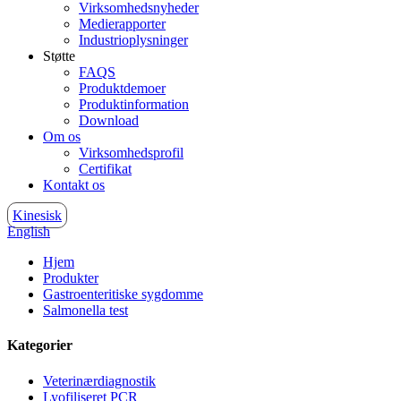
Virksomhedsnyheder
Medierapporter
Industrioplysninger
Støtte
FAQS
Produktdemoer
Produktinformation
Download
Om os
Virksomhedsprofil
Certifikat
Kontakt os
Kinesisk
English
Hjem
Produkter
Gastroenteritiske sygdomme
Salmonella test
Kategorier
Veterinærdiagnostik
Lyofiliseret PCR