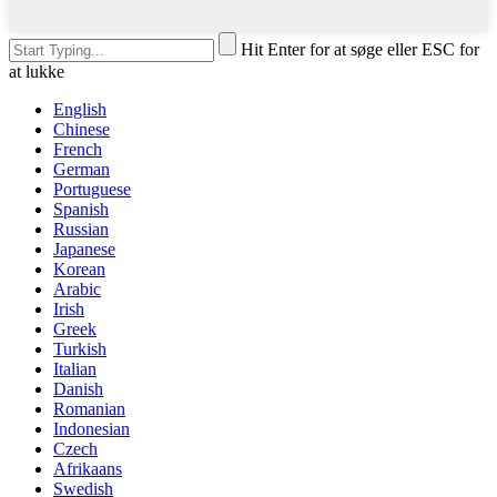
Hit Enter for at søge eller ESC for
at lukke
English
Chinese
French
German
Portuguese
Spanish
Russian
Japanese
Korean
Arabic
Irish
Greek
Turkish
Italian
Danish
Romanian
Indonesian
Czech
Afrikaans
Swedish