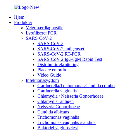
Hjem
Produkter
Veterinærdiagnostik
Lyofiliseret PCR
SARS-CoV-2
SARS-CoV-2
SARS-CoV-2 antigensæt
SARS-CoV-2 RT-PCR
SARS-CoV-2 IgG/IgM Rapid Test
Distributørrekruttering
Placere en ordre
Video Guide
Infektionssygdom
Gardnerella/Trichomonas/Candida combo
Gardnerella vaginalis
Chlamydia / Neisseria Gonorrhoeae
Chlamydia -antigen
Neisseria Gonorrhoeae
Candida albicans
Trichomonas vaginalis
Trichomonas vaginalis /candida
Bakteriel vaginosetest