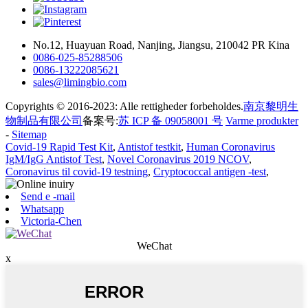
No.12, Huayuan Road, Nanjing, Jiangsu, 210042 PR Kina
0086-025-85288506
0086-13222085621
sales@limingbio.com
Copyrights © 2016-2023: Alle rettigheder forbeholdes.
南京黎明生
物制品有限公司
备案号:
苏 ICP 备 09058001 号
Varme produkter
-
Sitemap
Covid-19 Rapid Test Kit
,
Antistof testkit
,
Human Coronavirus
IgM/IgG Antistof Test
,
Novel Coronavirus 2019 NCOV
,
Coronavirus til covid-19 testning
,
Cryptococcal antigen -test
,
Send e -mail
Whatsapp
Victoria-Chen
WeChat
x