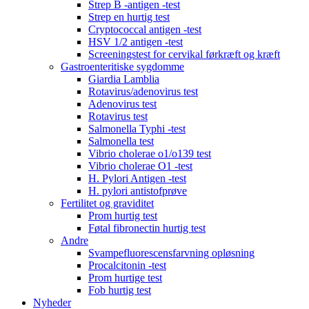
Strep B -antigen -test
Strep en hurtig test
Cryptococcal antigen -test
HSV 1/2 antigen -test
Screeningstest for cervikal førkræft og kræft
Gastroenteritiske sygdomme
Giardia Lamblia
Rotavirus/adenovirus test
Adenovirus test
Rotavirus test
Salmonella Typhi -test
Salmonella test
Vibrio cholerae o1/o139 test
Vibrio cholerae O1 -test
H. Pylori Antigen -test
H. pylori antistofprøve
Fertilitet og graviditet
Prom hurtig test
Føtal fibronectin hurtig test
Andre
Svampefluorescensfarvning opløsning
Procalcitonin -test
Prom hurtige test
Fob hurtig test
Nyheder