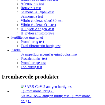
Adenovirus test
Rotavirus test
Salmonella Typhi -test
Salmonella test
Vibrio cholerae o1/o139 test
Vibrio cholerae O1 -test
H. Pylori Antigen -test
H. pylori antistofprøve
Fertilitet og graviditet
Prom hurtig test
Føtal fibronectin hurtig test
Andre
Svampefluorescensfarvning opløsning
Procalcitonin -test
Prom hurtige test
Fob hurtig test
Fremhævede produkter
SARS-CoV-2 antigen hurtig test （Professionel
brug）