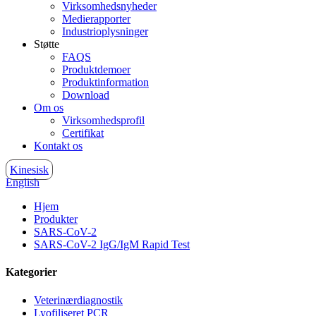
Virksomhedsnyheder
Medierapporter
Industrioplysninger
Støtte
FAQS
Produktdemoer
Produktinformation
Download
Om os
Virksomhedsprofil
Certifikat
Kontakt os
Kinesisk
English
Hjem
Produkter
SARS-CoV-2
SARS-CoV-2 IgG/IgM Rapid Test
Kategorier
Veterinærdiagnostik
Lyofiliseret PCR