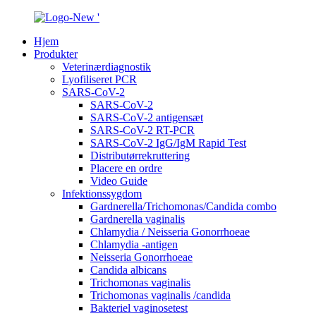
Hjem
Produkter
Veterinærdiagnostik
Lyofiliseret PCR
SARS-CoV-2
SARS-CoV-2
SARS-CoV-2 antigensæt
SARS-CoV-2 RT-PCR
SARS-CoV-2 IgG/IgM Rapid Test
Distributørrekruttering
Placere en ordre
Video Guide
Infektionssygdom
Gardnerella/Trichomonas/Candida combo
Gardnerella vaginalis
Chlamydia / Neisseria Gonorrhoeae
Chlamydia -antigen
Neisseria Gonorrhoeae
Candida albicans
Trichomonas vaginalis
Trichomonas vaginalis /candida
Bakteriel vaginosetest