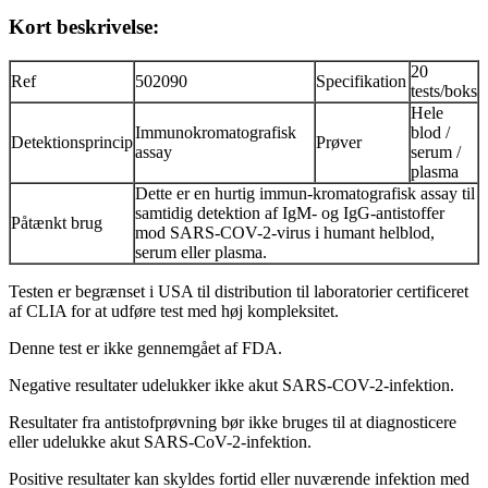
Kort beskrivelse:
20
Ref
502090
Specifikation
tests/boks
Hele
Immunokromatografisk
blod /
Detektionsprincip
Prøver
assay
serum /
plasma
Dette er en hurtig immun-kromatografisk assay til
samtidig detektion af IgM- og IgG-antistoffer
Påtænkt brug
mod SARS-COV-2-virus i humant helblod,
serum eller plasma.
Testen er begrænset i USA til distribution til laboratorier certificeret
af CLIA for at udføre test med høj kompleksitet.
Denne test er ikke gennemgået af FDA.
Negative resultater udelukker ikke akut SARS-COV-2-infektion.
Resultater fra antistofprøvning bør ikke bruges til at diagnosticere
eller udelukke akut SARS-CoV-2-infektion.
Positive resultater kan skyldes fortid eller nuværende infektion med