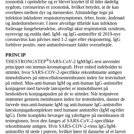
zoonotisk i oprindelse og er blevet knyttet til til tider dødelig
sygdom, coronavirus er zoonotisk, hvilket betyder, at de kan
overføres mellem dyr og mennesker. Almindelige tegn på
infektion inkluderer respiratorsymptomer, feber, hoste, åndenød
og åndedrætsbesvær. I mere alvorlige tilfælde kan infektion
forårsage lungebetændelse, alvorligt akut respiratorisk syndrom,
nyresvigt og endda død. IgM- og IgG-antistoffer til 2019-nye
coronavirus kan påvises med 1-2 uger efter eksponering. IgG
forbliver positiv, men antistofniveauet falder overarbejde.
PRINCIP
®
THESTRONGSTEP
SARS-CoV-2 IgM/IgG-test anvender
princippet om immun-kromatografi. Hver enhed indeholder to
strimler, hvor SARS-COV-2-specifikke rekombinante antigen
immobiliseres på nitrocellulosemembranen inden for testvinduet
på enhed. Mus-anti-human IgM og anti-human IgG-antistoffer
konjugeret med farvede latexperler er immobiliseret på
henholdsvis konjugatpuden på de to strimler. Når testprøven
strømmer gennem membranen inden for testenheden, danner de
farvede mus-anti-humane IgM og anti-humane IgG-antistoffer
latexkonjugatkomplekser med humane antistoffer (IgM og/eller
IgG). Dette kompleks bevæger sig yderligere på membranen til
testregionen, hvor den fanges af SARS-CoV-2-specifikke
rekombinante antigen. Hvis SARS-COV-2-virus IgG/IgM-
antistoffer til stede i prøven, hvilket fører til dannelse af et farvet