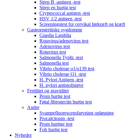
Strep B -antigen -test
Strep en hurtig test
Cryptococcal antigen -test
HSV 1/2 antigen -test
Screeningstest for cervikal førkræft og kræft
Gastroenteritiske sygdomme
Giardia Lamblia
Rotavirus/adenovirus test
Adenovirus test
Rotavirus test
Salmonella Typhi -test
Salmonella test
Vibrio cholerae o1/o139 test
Vibrio cholerae O1 -test
H. Pylori Antigen -test
H. pylori antistofprøve
Fertilitet og graviditet
Prom hurtig test
Føtal fibronectin hurtig test
Andre
Svampefluorescensfarvning opløsning
Procalcitonin -test
Prom hurtige test
Fob hurtig test
Nyheder