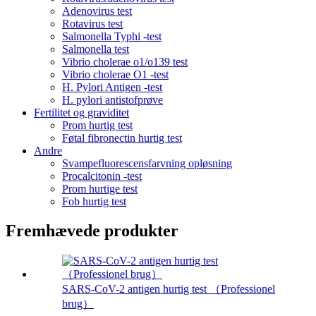
Adenovirus test
Rotavirus test
Salmonella Typhi -test
Salmonella test
Vibrio cholerae o1/o139 test
Vibrio cholerae O1 -test
H. Pylori Antigen -test
H. pylori antistofprøve
Fertilitet og graviditet
Prom hurtig test
Føtal fibronectin hurtig test
Andre
Svampefluorescensfarvning opløsning
Procalcitonin -test
Prom hurtige test
Fob hurtig test
Fremhævede produkter
SARS-CoV-2 antigen hurtig test （Professionel
brug）