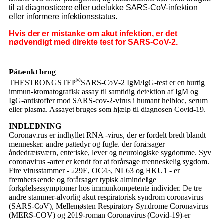
til at diagnosticere eller udelukke SARS-CoV-infektion
eller informere infektionsstatus.
Hvis der er mistanke om akut infektion, er det
nødvendigt med direkte test for SARS-CoV-2.
Påtænkt brug
®
THESTRONGSTEP
SARS-CoV-2 IgM/IgG-test er en hurtig
immun-kromatografisk assay til samtidig detektion af IgM og
IgG-antistoffer mod SARS-cov-2-virus i humant helblod, serum
eller plasma. Assayet bruges som hjælp til diagnosen Covid-19.
INDLEDNING
Coronavirus er indhyllet RNA -virus, der er fordelt bredt blandt
mennesker, andre pattedyr og fugle, der forårsager
åndedrætsværn, enteriske, lever og neurologiske sygdomme. Syv
coronavirus -arter er kendt for at forårsage menneskelig sygdom.
Fire virusstammer - 229E, OC43, NL63 og HKU1 - er
fremherskende og forårsager typisk almindelige
forkølelsessymptomer hos immunkompetente individer. De tre
andre stammer-alvorlig akut respiratorisk syndrom coronavirus
(SARS-CoV), Mellemøsten Respiratory Syndrome Coronavirus
(MERS-COV) og 2019-roman Coronavirus (Covid-19)-er