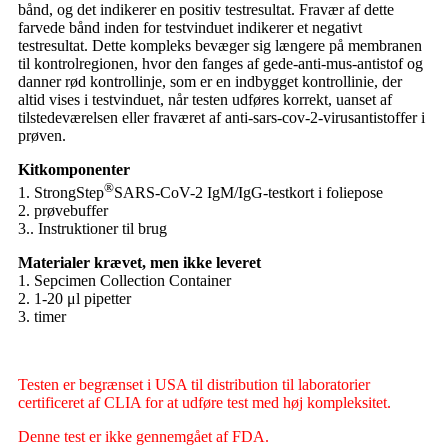
bånd, og det indikerer en positiv testresultat. Fravær af dette
farvede bånd inden for testvinduet indikerer et negativt
testresultat. Dette kompleks bevæger sig længere på membranen
til kontrolregionen, hvor den fanges af gede-anti-mus-antistof og
danner rød kontrollinje, som er en indbygget kontrollinie, der
altid vises i testvinduet, når testen udføres korrekt, uanset af
tilstedeværelsen eller fraværet af anti-sars-cov-2-virusantistoffer i
prøven.
Kitkomponenter
®
1. StrongStep
SARS-CoV-2 IgM/IgG-testkort i foliepose
2. prøvebuffer
3.. Instruktioner til brug
Materialer krævet, men ikke leveret
1. Sepcimen Collection Container
2. 1-20 μl pipetter
3. timer
Testen er begrænset i USA til distribution til laboratorier
certificeret af CLIA for at udføre test med høj kompleksitet.
Denne test er ikke gennemgået af FDA.