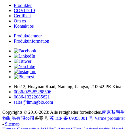
Produkter
COVID-19
Certifikat
Om os
Kontakt os
Produktdemoer
Produktinformation
No.12, Huayuan Road, Nanjing, Jiangsu, 210042 PR Kina
0086-025-85288506
0086-13222085621
sales@limingbio.com
Copyrights © 2016-2023: Alle rettigheder forbeholdes.
南京黎明生
物制品有限公司
备案号:
苏 ICP 备 09058001 号
Varme produkter
-
Sitemap