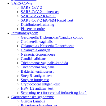
SARS-CoV-2
SARS-CoV-2
SARS-CoV-2 antigensæt
SARS-CoV-2 RT-PCR
SARS-CoV-2 IgG/IgM Rapid Test
Distributørrekruttering
Placere en ordre
Infektionssygdom
Gardnerella/Trichomonas/Candida combo
Gardnerella vaginalis
Chlamydia / Neisseria Gonorrhoeae
Chlamydia -antigen
Neisseria Gonorrhoeae
Candida albicans
Trichomonas vaginalis /candida
Trichomonas vaginalis
Bakteriel vaginosetest
Strep B -antigen -test
Strep en hurtig test
Cryptococcal antigen -test
HSV 1/2 antigen -test
Screeningstest for cervikal førkræft og kræft
Gastroenteritiske sygdomme
Giardia Lamblia
Rotavirus/adenovirus test