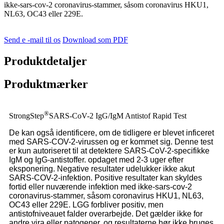
ikke-sars-cov-2 coronavirus-stammer, såsom coronavirus HKU1,
NL63, OC43 eller 229E.
Send e -mail til os
Download som PDF
Produktdetaljer
Produktmærker
®
StrongStep
SARS-CoV-2 IgG/IgM Antistof Rapid Test
De kan også identificere, om de tidligere er blevet inficeret
med SARS-COV-2-virussen og er kommet sig. Denne test
er kun autoriseret til at detektere SARS-CoV-2-specifikke
IgM og IgG-antistoffer. opdaget med 2-3 uger efter
eksponering. Negative resultater udelukker ikke akut
SARS-COV-2-infektion. Positive resultater kan skyldes
fortid eller nuværende infektion med ikke-sars-cov-2
coronavirus-stammer, såsom coronavirus HKU1, NL63,
OC43 eller 229E. LGG forbliver positiv, men
antistofniveauet falder overarbejde. Det gælder ikke for
andre vira eller patogener, og resultaterne bør ikke bruges