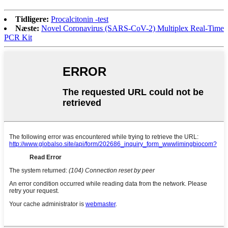
Tidligere:
Procalcitonin -test
Næste:
Novel Coronavirus (SARS-CoV-2) Multiplex Real-Time
PCR Kit