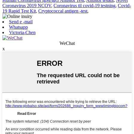
Human Coronavirus IgM/IgG Antistof Test
,
Antistof testkit
,
Novel
Coronavirus 2019 NCOV
,
Coronavirus til covid-19 testning
,
Covid-
19 Rapid Test Kit
,
Cryptococcal antigen -test
,
Send e -mail
Whatsapp
Victoria-Chen
WeChat
x