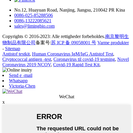
No.12, Huayuan Road, Nanjing, Jiangsu, 210042 PR Kina
0086-025-85288506
0086-13222085621
sales@limingbio.com
Copyrights © 2016-2023: Alle rettigheder forbeholdes.
南京黎明生
物制品有限公司
备案号:
苏 ICP 备 09058001 号
Varme produkter
-
Sitemap
Antistof testkit
,
Human Coronavirus IgM/IgG Antistof Test
,
Cryptococcal antigen -test
,
Coronavirus til covid-19 testning
,
Novel
Coronavirus 2019 NCOV
,
Covid-19 Rapid Test Kit
,
Send e -mail
Whatsapp
Victoria-Chen
WeChat
x