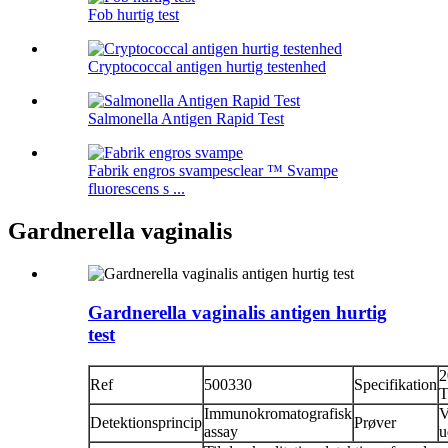
Fob hurtig test
Cryptococcal antigen hurtig testenhed
Salmonella Antigen Rapid Test
Fabrik engros svampesclear ™ Svampe
fluorescens s ...
Gardnerella vaginalis
Gardnerella vaginalis antigen hurtig
test
2
Ref
500330
Specifikation
T
Immunokromatografisk
V
Detektionsprincip
Prøver
assay
u