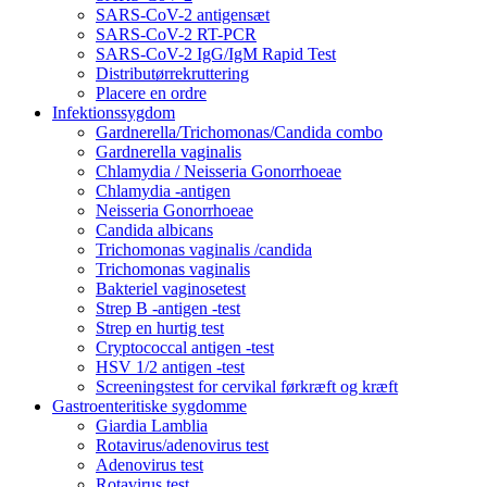
SARS-CoV-2 antigensæt
SARS-CoV-2 RT-PCR
SARS-CoV-2 IgG/IgM Rapid Test
Distributørrekruttering
Placere en ordre
Infektionssygdom
Gardnerella/Trichomonas/Candida combo
Gardnerella vaginalis
Chlamydia / Neisseria Gonorrhoeae
Chlamydia -antigen
Neisseria Gonorrhoeae
Candida albicans
Trichomonas vaginalis /candida
Trichomonas vaginalis
Bakteriel vaginosetest
Strep B -antigen -test
Strep en hurtig test
Cryptococcal antigen -test
HSV 1/2 antigen -test
Screeningstest for cervikal førkræft og kræft
Gastroenteritiske sygdomme
Giardia Lamblia
Rotavirus/adenovirus test
Adenovirus test
Rotavirus test