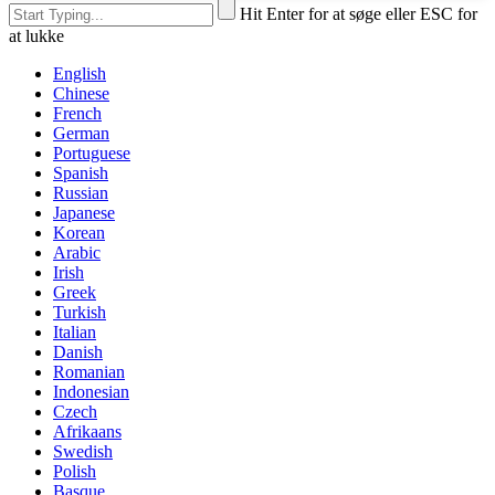
Hit Enter for at søge eller ESC for
at lukke
English
Chinese
French
German
Portuguese
Spanish
Russian
Japanese
Korean
Arabic
Irish
Greek
Turkish
Italian
Danish
Romanian
Indonesian
Czech
Afrikaans
Swedish
Polish
Basque