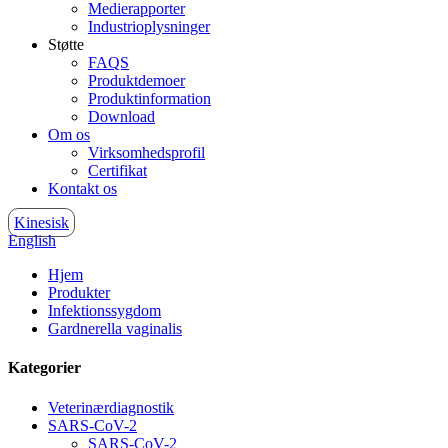
Medierapporter
Industrioplysninger
Støtte
FAQS
Produktdemoer
Produktinformation
Download
Om os
Virksomhedsprofil
Certifikat
Kontakt os
Kinesisk
English
Hjem
Produkter
Infektionssygdom
Gardnerella vaginalis
Kategorier
Veterinærdiagnostik
SARS-CoV-2
SARS-CoV-2