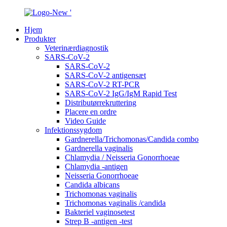
Hjem
Produkter
Veterinærdiagnostik
SARS-CoV-2
SARS-CoV-2
SARS-CoV-2 antigensæt
SARS-CoV-2 RT-PCR
SARS-CoV-2 IgG/IgM Rapid Test
Distributørrekruttering
Placere en ordre
Video Guide
Infektionssygdom
Gardnerella/Trichomonas/Candida combo
Gardnerella vaginalis
Chlamydia / Neisseria Gonorrhoeae
Chlamydia -antigen
Neisseria Gonorrhoeae
Candida albicans
Trichomonas vaginalis
Trichomonas vaginalis /candida
Bakteriel vaginosetest
Strep B -antigen -test