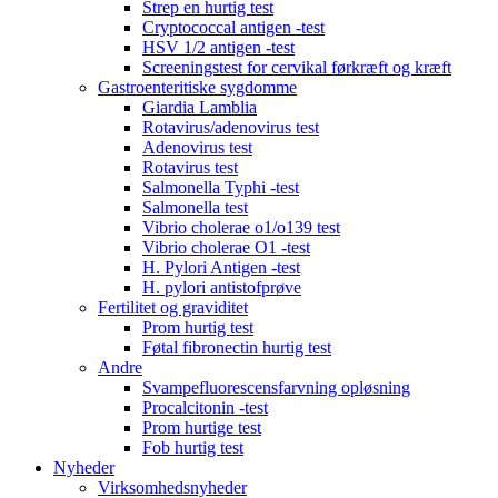
Strep en hurtig test
Cryptococcal antigen -test
HSV 1/2 antigen -test
Screeningstest for cervikal førkræft og kræft
Gastroenteritiske sygdomme
Giardia Lamblia
Rotavirus/adenovirus test
Adenovirus test
Rotavirus test
Salmonella Typhi -test
Salmonella test
Vibrio cholerae o1/o139 test
Vibrio cholerae O1 -test
H. Pylori Antigen -test
H. pylori antistofprøve
Fertilitet og graviditet
Prom hurtig test
Føtal fibronectin hurtig test
Andre
Svampefluorescensfarvning opløsning
Procalcitonin -test
Prom hurtige test
Fob hurtig test
Nyheder
Virksomhedsnyheder