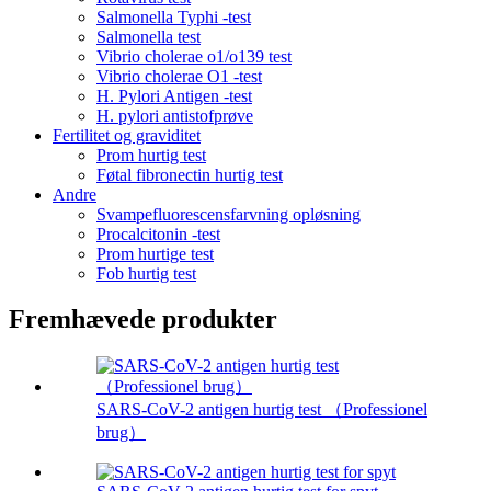
Salmonella Typhi -test
Salmonella test
Vibrio cholerae o1/o139 test
Vibrio cholerae O1 -test
H. Pylori Antigen -test
H. pylori antistofprøve
Fertilitet og graviditet
Prom hurtig test
Føtal fibronectin hurtig test
Andre
Svampefluorescensfarvning opløsning
Procalcitonin -test
Prom hurtige test
Fob hurtig test
Fremhævede produkter
SARS-CoV-2 antigen hurtig test （Professionel
brug）