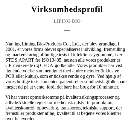
Virksomhedsprofil
LIPING BIO
Nanjing Liming Bio-Products Co., Ltd., der blev grundlagt i
2001, er vores firma blevet specialiseret i udvikling, fremstilling
og markedsføring af hurtige tests til infektionssygdomme, især
STDS.APART fra ISO13485, næsten alle vores produkter er
CE-markerede og CFDA-godkendte. Vores produkter har vist
lignende ydelse sammenlignet med andre metoder (inklusive
PCR eller kultur), som er tidskrævende og dyre. Ved hjælp af
vores hurtige tests kan enten patient- eller sundhedsfagfolk spare
meget tid på at vente, fordi det bare har brug for 10 minutter.
Vi har været opmærksomme på kvalitetssikringsprocesser og
adlyde
Aktuelle regler for medicinsk udstyr til produktion,
kvalitetskontrol, opbevaring, transport
og tekniske support, der
fremstiller produkter af høj kvalitet til at betjene vores klienter
over hele
verden.