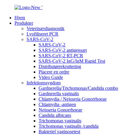
Hjem
Produkter
Veterinærdiagnostik
Lyofiliseret PCR
SARS-CoV-2
SARS-CoV-2
SARS-CoV-2 antigensæt
SARS-CoV-2 RT-PCR
SARS-CoV-2 IgG/IgM Rapid Test
Distributørrekruttering
Placere en ordre
Video Guide
Infektionssygdom
Gardnerella/Trichomonas/Candida combo
Gardnerella vaginalis
Chlamydia / Neisseria Gonorrhoeae
Chlamydia -antigen
Neisseria Gonorrhoeae
Candida albicans
Trichomonas vaginalis
Trichomonas vaginalis /candida
Bakteriel vaginosetest