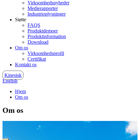
Virksomhedsnyheder
Medierapporter
Industrioplysninger
Støtte
FAQS
Produktdemoer
Produktinformation
Download
Om os
Virksomhedsprofil
Certifikat
Kontakt os
Kinesisk
English
Hjem
Om os
Om os