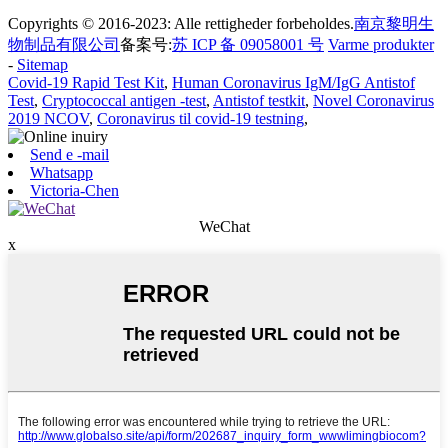
Copyrights © 2016-2023: Alle rettigheder forbeholdes.
南京黎明生
物制品有限公司
备案号:
苏 ICP 备 09058001 号
Varme produkter
-
Sitemap
Covid-19 Rapid Test Kit
,
Human Coronavirus IgM/IgG Antistof
Test
,
Cryptococcal antigen -test
,
Antistof testkit
,
Novel Coronavirus
2019 NCOV
,
Coronavirus til covid-19 testning
,
Send e -mail
Whatsapp
Victoria-Chen
WeChat
x