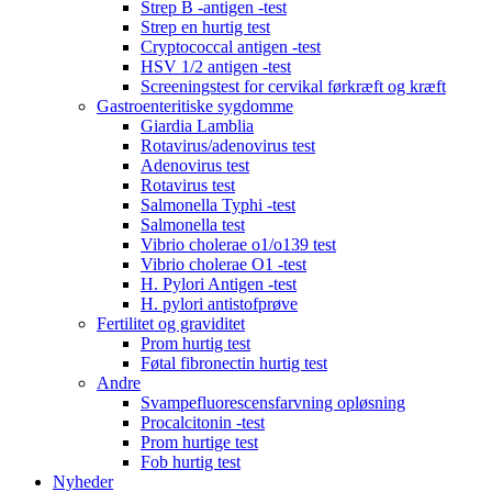
Strep B -antigen -test
Strep en hurtig test
Cryptococcal antigen -test
HSV 1/2 antigen -test
Screeningstest for cervikal førkræft og kræft
Gastroenteritiske sygdomme
Giardia Lamblia
Rotavirus/adenovirus test
Adenovirus test
Rotavirus test
Salmonella Typhi -test
Salmonella test
Vibrio cholerae o1/o139 test
Vibrio cholerae O1 -test
H. Pylori Antigen -test
H. pylori antistofprøve
Fertilitet og graviditet
Prom hurtig test
Føtal fibronectin hurtig test
Andre
Svampefluorescensfarvning opløsning
Procalcitonin -test
Prom hurtige test
Fob hurtig test
Nyheder