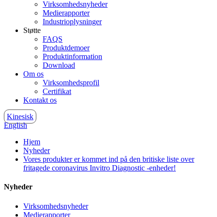
Virksomhedsnyheder
Medierapporter
Industrioplysninger
Støtte
FAQS
Produktdemoer
Produktinformation
Download
Om os
Virksomhedsprofil
Certifikat
Kontakt os
Kinesisk
English
Hjem
Nyheder
Vores produkter er kommet ind på den britiske liste over
fritagede coronavirus Invitro Diagnostic -enheder!
Nyheder
Virksomhedsnyheder
Medierapporter