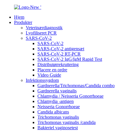
Hjem
Produkter
Veterinærdiagnostik
Lyofiliseret PCR
SARS-CoV-2
SARS-CoV-2
SARS-CoV-2 antigensæt
SARS-CoV-2 RT-PCR
SARS-CoV-2 IgG/IgM Rapid Test
Distributørrekruttering
Placere en ordre
Video Guide
Infektionssygdom
Gardnerella/Trichomonas/Candida combo
Gardnerella vaginalis
Chlamydia / Neisseria Gonorrhoeae
Chlamydia -antigen
Neisseria Gonorrhoeae
Candida albicans
Trichomonas vaginalis
Trichomonas vaginalis /candida
Bakteriel vaginosetest