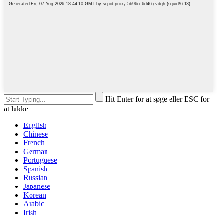
Hit Enter for at søge eller ESC for
at lukke
English
Chinese
French
German
Portuguese
Spanish
Russian
Japanese
Korean
Arabic
Irish