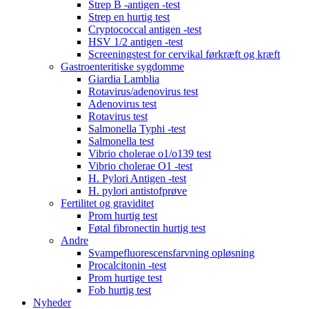
Strep B -antigen -test
Strep en hurtig test
Cryptococcal antigen -test
HSV 1/2 antigen -test
Screeningstest for cervikal førkræft og kræft
Gastroenteritiske sygdomme
Giardia Lamblia
Rotavirus/adenovirus test
Adenovirus test
Rotavirus test
Salmonella Typhi -test
Salmonella test
Vibrio cholerae o1/o139 test
Vibrio cholerae O1 -test
H. Pylori Antigen -test
H. pylori antistofprøve
Fertilitet og graviditet
Prom hurtig test
Føtal fibronectin hurtig test
Andre
Svampefluorescensfarvning opløsning
Procalcitonin -test
Prom hurtige test
Fob hurtig test
Nyheder