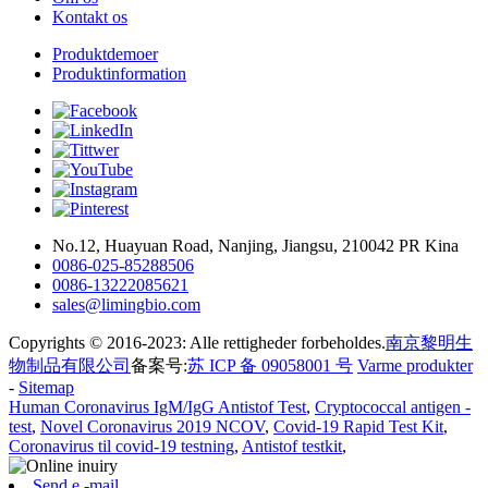
Kontakt os
Produktdemoer
Produktinformation
No.12, Huayuan Road, Nanjing, Jiangsu, 210042 PR Kina
0086-025-85288506
0086-13222085621
sales@limingbio.com
Copyrights © 2016-2023: Alle rettigheder forbeholdes.
南京黎明生
物制品有限公司
备案号:
苏 ICP 备 09058001 号
Varme produkter
-
Sitemap
Human Coronavirus IgM/IgG Antistof Test
,
Cryptococcal antigen -
test
,
Novel Coronavirus 2019 NCOV
,
Covid-19 Rapid Test Kit
,
Coronavirus til covid-19 testning
,
Antistof testkit
,
Send e -mail